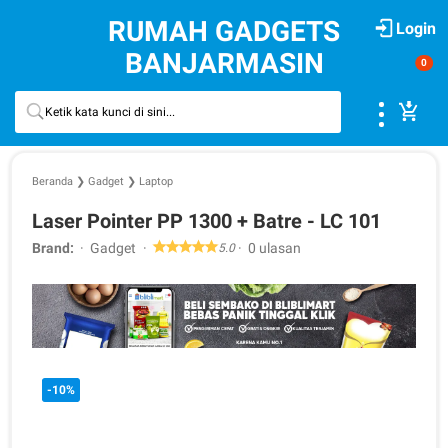
RUMAH GADGETS
Login
BANJARMASIN
0
Beranda
❯
Gadget
❯
Laptop
Laser Pointer PP 1300 + Batre - LC 101
Brand:
Gadget
0 ulasan
5.0
-10%