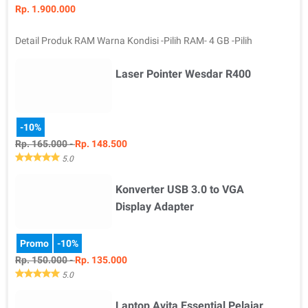
Rp. 1.900.000
Detail Produk RAM Warna Kondisi -Pilih RAM- 4 GB -Pilih
Warna- Obsidian Black Bar…
Laser Pointer Wesdar R400
-10%
Rp. 165.000 -
Rp. 148.500
5.0
Konverter USB 3.0 to VGA
Detail Produk Merek Jangkauan Kondisi -Pilih Merek- Wesdar -
Pi…
Display Adapter
Promo
-10%
Rp. 150.000 -
Rp. 135.000
5.0
Laptop Avita Essential Pelajar
Detail Produk Tipe Merek Kondisi -Pilih Tipe- USB 3.0 to …