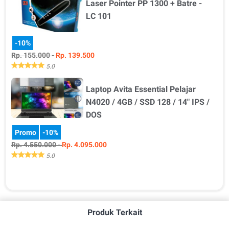
Laser Pointer PP 1300 + Batre -
Detail Produk Tipe Merek Kondisi -Pilih Tipe- USB 3.0 to …
LC 101
-10%
Rp. 155.000 -
Rp. 139.500
5.0
Laptop Avita Essential Pelajar
Detail Produk Tipe Jangkauan Kondisi -Pilih Tipe- Laser -Pili…
N4020 / 4GB / SSD 128 / 14" IPS /
DOS
Promo
-10%
Rp. 4.550.000 -
Rp. 4.095.000
5.0
Detail Produk Ukuran Warna Kondisi -Pilih Ukuran- 321…
Produk Terkait