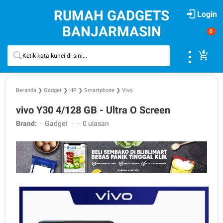
RUMAH GADGETS
Login
BANJARMASIN
0
Beranda
❯
Gadget
❯
HP
❯
Smartphone
❯
Vivo
vivo Y30 4/128 GB - Ultra O Screen
Brand:
Gadget
0 ulasan