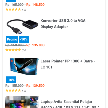
Rp. 165.000 -
Rp. 148.500
5.0
Konverter USB 3.0 to VGA
Detail Produk Merek Jangkauan Kondisi -Pilih Merek- Wesdar -
Pi…
Display Adapter
Promo
-10%
Rp. 150.000 -
Rp. 135.000
5.0
Laser Pointer PP 1300 + Batre -
Detail Produk Tipe Merek Kondisi -Pilih Tipe- USB 3.0 to …
LC 101
-10%
Rp. 155.000 -
Rp. 139.500
5.0
Laptop Avita Essential Pelajar
Detail Produk Tipe Jangkauan Kondisi -Pilih Tipe- Laser -Pili…
N4020 / 4GB / SSD 128 / 14" IPS /