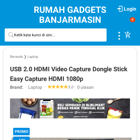
RUMAH GADGETS
Login
BANJARMASIN
0
Beranda
❯
Laptop
USB 2.0 HDMI Video Capture Dongle Stick
Easy Capture HDMI 1080p
Brand:
Laptop
0 ulasan
5.0
PROMO