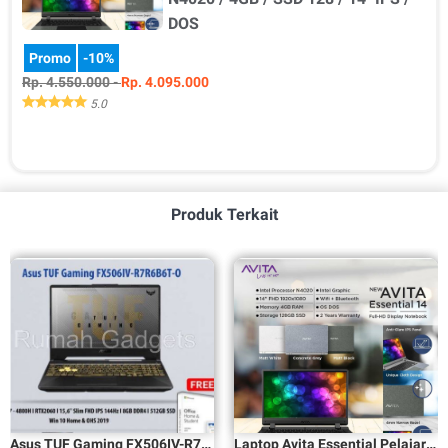
DOS
Promo
-10%
Rp. 4.550.000 -
Rp. 4.095.000
5.0
Detail Produk Ukuran Warna Kondisi -Pilih Ukuran- 321…
Produk Terkait
Asus TUF Gaming FX506IV-R7R6B6T-O AMD Ryzen 7-8GB-512GB PCIe-WIN 10- OHS 2019
Laptop Avita Essential Pelajar N4020 / 4GB / SSD 128 / 14" IPS / DOS