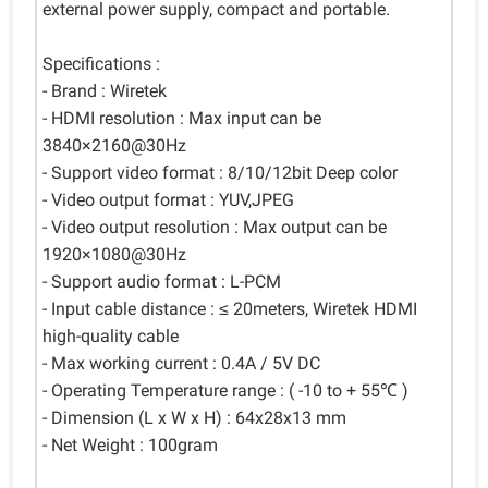
external power supply, compact and portable.
Specifications :
- Brand : Wiretek
- HDMI resolution : Max input can be
3840×2160@30Hz
- Support video format : 8/10/12bit Deep color
- Video output format : YUV,JPEG
- Video output resolution : Max output can be
1920×1080@30Hz
- Support audio format : L-PCM
- Input cable distance : ≤ 20meters, Wiretek HDMI
high-quality cable
- Max working current : 0.4A / 5V DC
- Operating Temperature range : ( -10 to + 55℃ )
- Dimension (L x W x H) : 64x28x13 mm
- Net Weight : 100gram