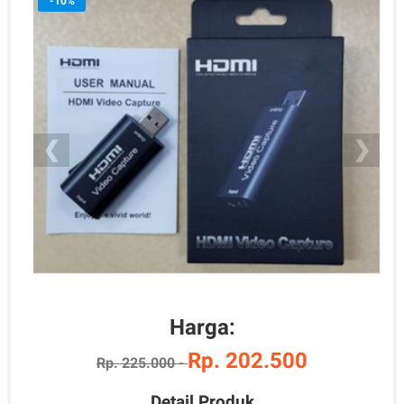
-10%
❮
❯
Harga:
Rp. 202.500
Rp. 225.000 -
Detail Produk