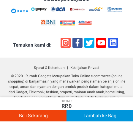
Temukan kami di:
Syarat & Ketentuan
Kebiijakan Privasi
© 2020 -
Rumah Gadgets Merupakan Toko Online e-commerce (online
shopping) di Banjarmasin yang menawarkan pengalaman belanja online
cepat, aman dan nyaman dengan produk-produk dalam kategori mulai
dari Gadget, Elektronik, fashion, properti, mainan anak-anak, home living,
kesehatan dan kecantikan. Rumah Gadgets selalu berjuang untuk
TOTAL :
memberikan pelanggan yang terbaik termasuk dengan menawarkan
RP.0
beberapa metode pembayaran tunai maupun kredit pengembalian gratis,
layanan konsumen yang baik dan garansi komitmen. Sebagai situs
Beli Sekarang
Tambah ke Bag
Darkmode
Home
Contact
Notif
belanja online terbaik di Indonesia, Banjarmasin Khususnya, Rumah
Gadgets selalu menyediakan deretan produk tak terhitung jumlahnya yang
selalu di update tiap hari. Kami selalu memastikan bahwa anda